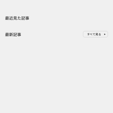
最近見た記事
最新記事
すべて見る
0
2026.08.07
2026.08.07
ゲームの新エリアが横浜に出
「試乗」の常
現！『ぽこ あ ポケモン』みなと
体験型マーケ