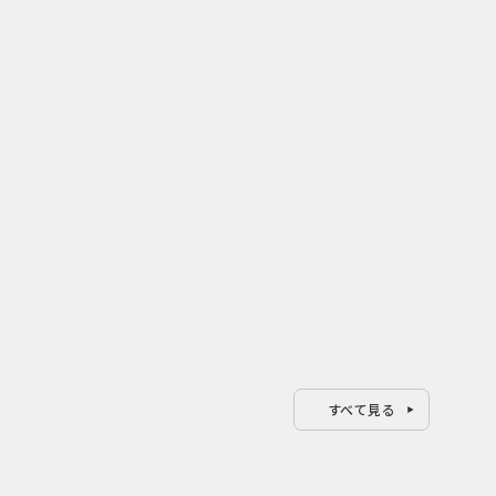
年ぶり
開業25周年×ホラー15周年！ 複
薬味
EWク
数の節目を秋の熱狂へ変える
｜上
USJのPR設計
ろし
すべて見る