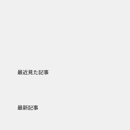
日本上陸30周年を地域の未来へ
AIモ
スターバックスが3県から始める
登場 
地元共創PR
わせた
最近見た記事
最新記事