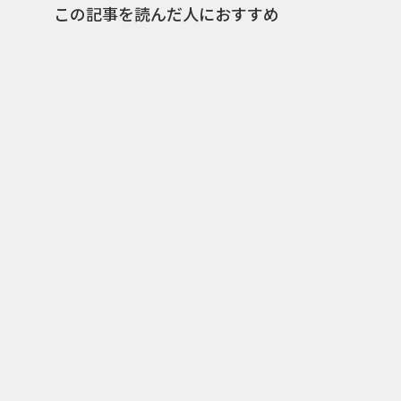
この記事を読んだ人におすすめ
0
2012.06.05
2013.07.
男性の“チラ見願望”を最大限
サーモグ
に生かしたAXEのWEBプロモ
た『AX
ーション
のコラボ