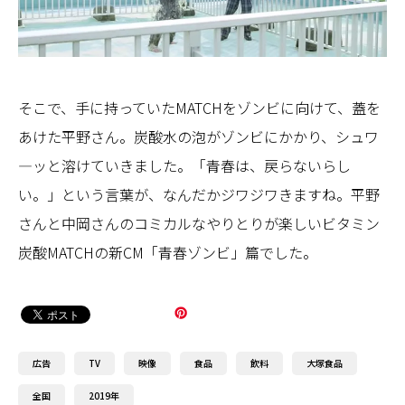
そこで、手に持っていたMATCHをゾンビに向けて、蓋を
あけた平野さん。炭酸水の泡がゾンビにかかり、シュワ
―ッと溶けていきました。「青春は、戻らないらし
い。」という言葉が、なんだかジワジワきますね。平野
さんと中岡さんのコミカルなやりとりが楽しいビタミン
炭酸MATCHの新CM「青春ゾンビ」篇でした。
広告
TV
映像
食品
飲料
大塚食品
全国
2019年