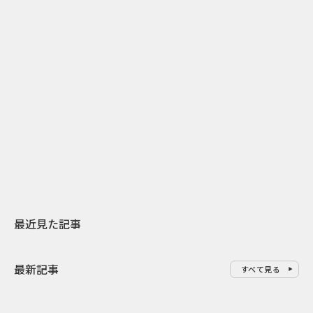
2
2026.07.31
2026.07.30
日本上陸30周年を地域の未来へ
おかっぱから
スターバックスが3県から始める
の大刷新 THE
地元共創PR
レラップ新C
最近見た記事
最新記事
すべて見る