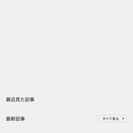
2
2026.07.31
2026.07.30
日本上陸30周年を地域の未来へ
おかっぱから
スターバックスが3県から始める
の大刷新 THE
地元共創PR
レラップ新C
最近見た記事
最新記事
すべて見る