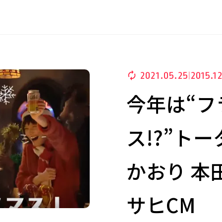
2021.05.25
2015.1
|
今年は“フ
ス!?”ト
かおり 本
サヒCM