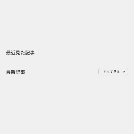
日本上陸30周年を地域の未来へ
AIモデルが「
スターバックスが3県から始める
登場 伝統I
地元共創PR
わせた広告事
最近見た記事
最新記事
すべて見る
0