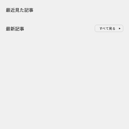
最近見た記事
最新記事
すべて見る
0
2026.08.08
2026.08.08
令和8年8月8日の“8並び”を1日
“蛇口からみ
限りの祭に 叡山電鉄が八瀬で仕
谷で！ファン
掛ける科学と縁日
ご当地体験で