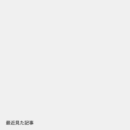
2
2026.07.31
2026.08.04
日本上陸30周年を地域の未来へ
開業25周年×
スターバックスが3県から始める
数の節目を秋
地元共創PR
USJのPR設計
最近見た記事