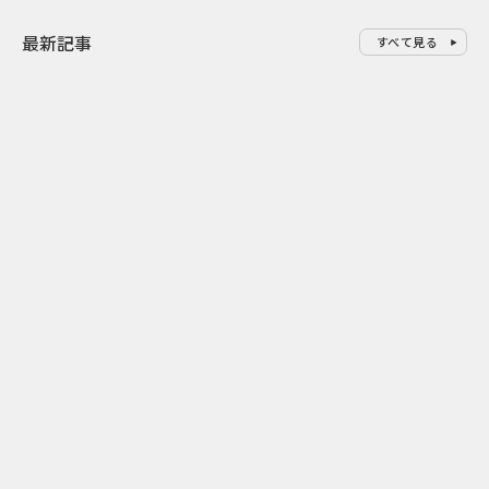
最新記事
すべて見る
0
2026.08.10
2026.08.10
防災の日の企業PR・CSR事例10
テレビ朝日が
選｜備えを自分ごと化し日常習
サントリーC
慣へつなげる企画のヒント
テンツ化する