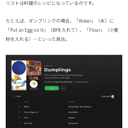
リストは料理のレシピになっているのです。
たとえば、ダンプリングの場合、「Water」（水）に
「Put an Egg on It」（卵を入れて）、「Flour」（小麦
粉を入れる）…といった具合。