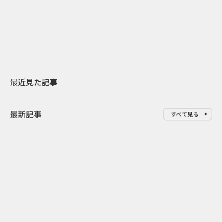
スターバックスが3県から始める
登場 伝統I
地元共創PR
わせた広告事
最近見た記事
最新記事
すべて見る
0