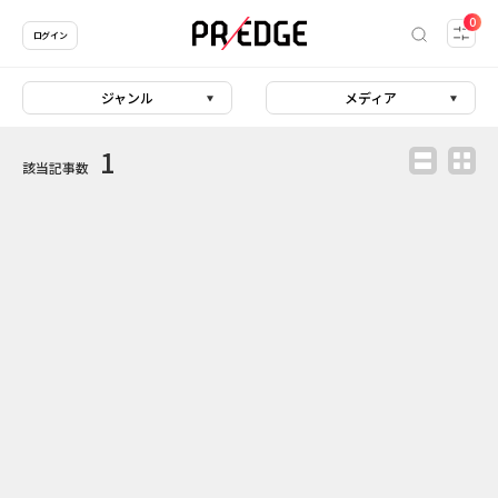
0
ログイン
ジャンル
メディア
1
該当記事数