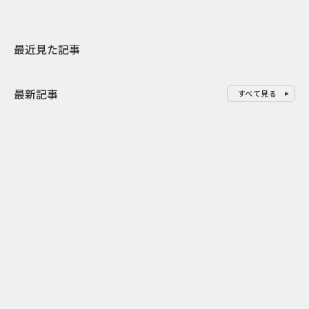
最近見た記事
最新記事
すべて見る
0
2026.08.06
2026.08.06
バーガーをコピーした広告でマ
6段階の“と
クドナルドが狙った“オフィスラ
む キスケの