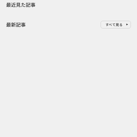
最近見た記事
最新記事
すべて見る
0
2026.08.06
2026.08.06
バーガーをコピーした広告でマ
6段階の“と
クドナルドが狙った“オフィスラ
む キスケの
ンチ需要”
おみくじ」