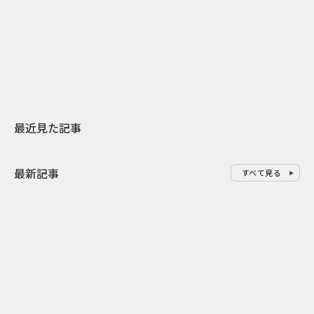
日本上陸30周年を地域の未来へ
開業25周年×
スターバックスが3県から始める
数の節目を秋
地元共創PR
USJのPR設計
最近見た記事
最新記事
すべて見る