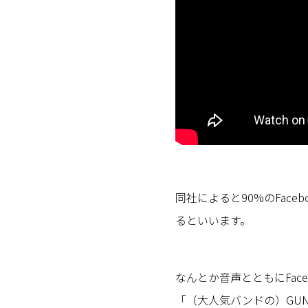
同社によると90%のFac
るといいます。
なんとか音声とともにFac
「（大人気バンドの）GUNS