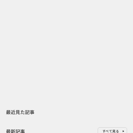
2
2026.07.31
2026.07.30
日本上陸30周年を地域の未来へ
おかっぱから
スターバックスが3県から始める
の大刷新 THE
地元共創PR
レラップ新C
最近見た記事
最新記事
すべて見る