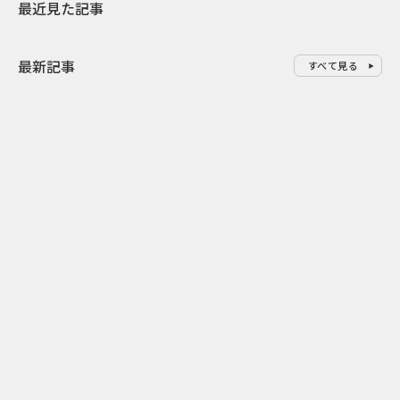
最近見た記事
最新記事
すべて見る
0
2026.08.09
2026.08.08
「水の先をつくれ」インフラを
令和8年8月8
支える会社が水の日に掲げたブ
限りの祭に 
ランド広告
掛ける科学と