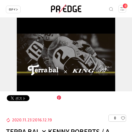
0
ログイン
0
2020.11.23
2016.12.19
|
TERRA BAL ✕ KENNY ROBERTS / A