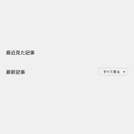
日本上陸30周年を地域の未来へ
AIモデルが「
スターバックスが3県から始める
登場 伝統I
地元共創PR
わせた広告事
最近見た記事
最新記事
すべて見る
0