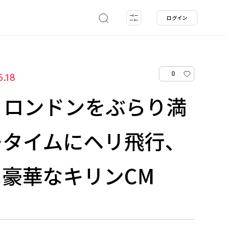
ログイン
0
5.18
、ロンドンをぶらり満
ータイムにヘリ飛行、
豪華なキリンCM