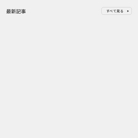
最新記事
すべて見る
0
2026.08.08
2026.08.07
焼肉店を丸ごと実験場に 花王リ
ゲームの新エ
セッシュが「無自覚臭」を自分
現！『ぽこ 
ごと化する体験型イベント
みらいジャッ