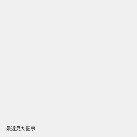
2
2026.07.31
2026.07.29
日本上陸30周年を地域の未来へ
AIモデルが「
スターバックスが3県から始める
登場 伝統I
地元共創PR
わせた広告事
最近見た記事