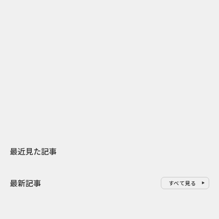
2
2026.07.31
2026.07.30
日本上陸30周年を地域の未来へ
おかっぱから
スターバックスが3県から始める
の大刷新 THE
地元共創PR
レラップ新C
最近見た記事
最新記事
すべて見る