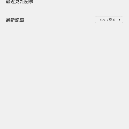
最近見た記事
最新記事
すべて見る
0
2026.08.06
2026.08.06
配って終わらせない とくし丸×
バーガーをコ
ビスコの実売につなげるサンプ
クドナルドが
リング
ンチ需要”