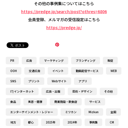
その他の事例集についてはこちら
https://predge.jp/search/post?othres=6806
会員登録、メルマガの受信設定はこちら
https://predge.jp/
PR
広告
マーケティング
ブランディング
販促
OOH
交通広告
イベント
動画配信サービス
WEB
SNS
プリント
Webサイト
アプリ
IT/インターネット
広告・出版
芸術・デザイン
その他
食品
美容・健康
商業施設・飲食店
サービス
エンターテインメント・レジャー
ミツカン
Mizkan
全国
地方
都心
2025年
2024年
事例集
CM