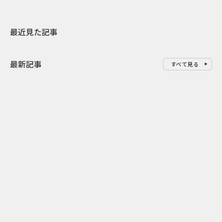
最近見た記事
最新記事
すべて見る
0
2026.08.08
2026.08.08
令和8年8月8日の“8並び”を1日
“蛇口からみ
限りの祭に 叡山電鉄が八瀬で仕
谷で！ファン