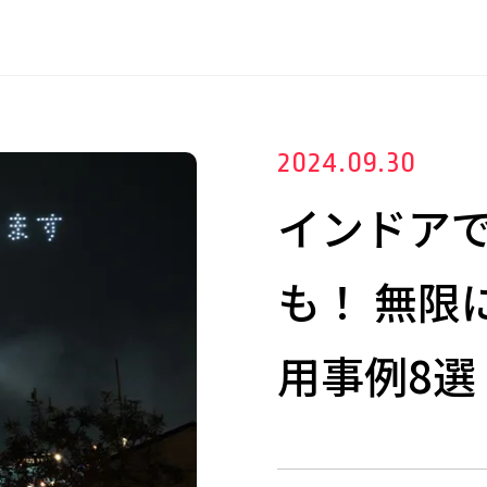
2024.09.30
インドア
も！ 無限
用事例8選