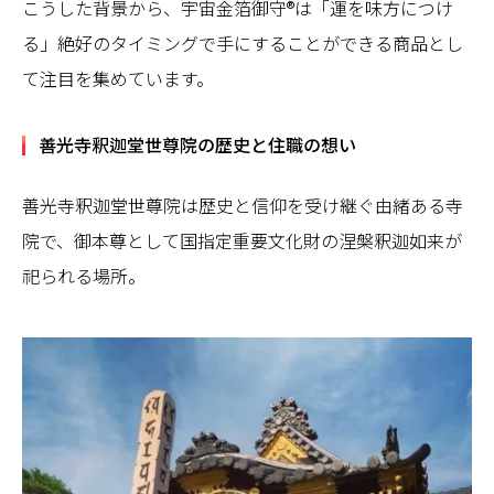
こうした背景から、宇宙金箔御守®は「運を味方につけ
る」絶好のタイミングで手にすることができる商品とし
て注目を集めています。
善光寺釈迦堂世尊院の歴史と住職の想い
善光寺釈迦堂世尊院は歴史と信仰を受け継ぐ由緒ある寺
院で、御本尊として国指定重要文化財の涅槃釈迦如来が
祀られる場所。