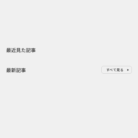
スターバックスが3県から始める
登場 伝統I
地元共創PR
わせた広告事
最近見た記事
最新記事
すべて見る
0