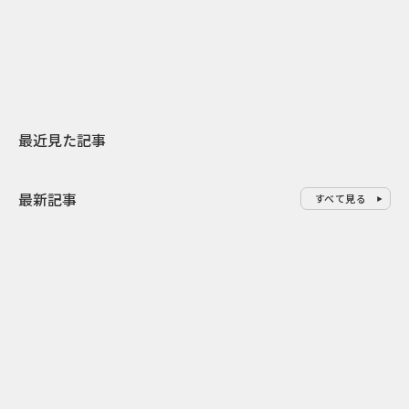
スターバックスが3県から始める
の大刷新 THE
地元共創PR
レラップ新C
最近見た記事
最新記事
すべて見る
0