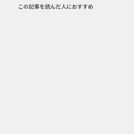
この記事を読んだ人におすすめ
0
2015.05.20
2021.06.
お金持ちじゃなくても人生楽
丸亀製麺
しめる！KFCが展開するデジ
したジョ
タル施策がルーマニアで一大
の並行世界
ブームに
信