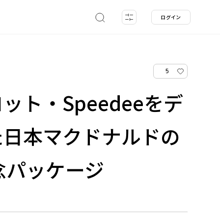
ログイン
5
ット・Speedeeをデ
た日本マクドナルドの
念パッケージ