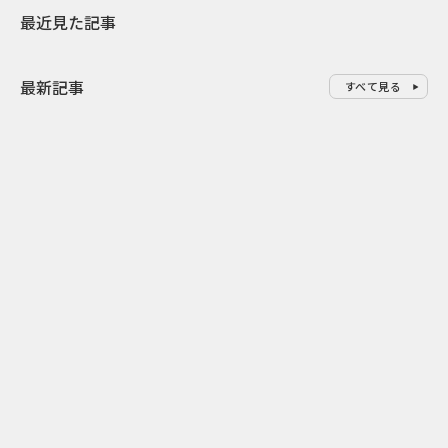
最近見た記事
最新記事
すべて見る
0
2026.08.06
2026.08.06
配って終わらせない とくし丸×
バーガーをコ
ビスコの実売につなげるサンプ
クドナルドが
リング
ンチ需要”