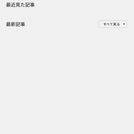
最近見た記事
最新記事
すべて見る
0
2026.08.06
2026.08.06
バーガーをコピーした広告でマ
6段階の“と
クドナルドが狙った“オフィスラ
む キスケの
ンチ需要”
おみくじ」