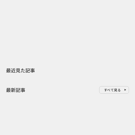
2026.07.31
2026.07.30
日本上陸30周年を地域の未来へ
おかっぱから
スターバックスが3県から始める
の大刷新 THE
地元共創PR
レラップ新C
最近見た記事
最新記事
すべて見る