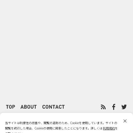
0
2026.08.09
2026.08.08
「水の先をつくれ」インフラを
令和8年8月8
支える会社が水の日に掲げたブ
限りの祭に 
ランド広告
掛ける科学と
PRIVACY POLICY
利用規約
当サイトは利便性の改善や、閲覧の追跡のため、Cookieを使用しています。サイトの
閲覧を続行した場合、Cookieの使用に同意したことになります。詳しくは
利用規約
を