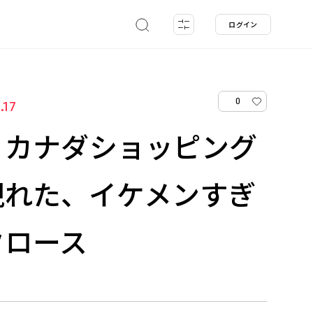
ログイン
0
.17
！カナダショッピング
現れた、イケメンすぎ
クロース