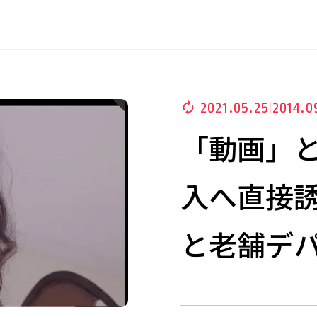
2021.05.25
2014.0
|
「動画」
入へ直接
と老舗デ