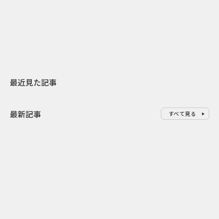
スターバックスが3県から始める
の大刷新 THE
地元共創PR
レラップ新C
最近見た記事
最新記事
すべて見る
0