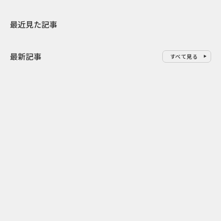
最近見た記事
最新記事
すべて見る
0
2026.08.07
2026.08.07
配車アプリで呼べる“走る映画
清水国明さん
館” タクシー移動を楽しみに変
んは無表情？
えるコンテンツ戦略
ブックオフ3