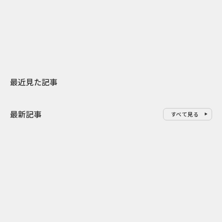
スターバックスが3県から始める
登場 伝統I
地元共創PR
わせた広告事
最近見た記事
最新記事
すべて見る
0