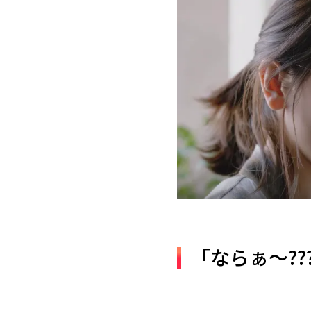
「ならぁ～??