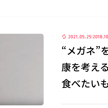
2021.05.25
2018.1
|
“メガネ”
康を考え
食べたい