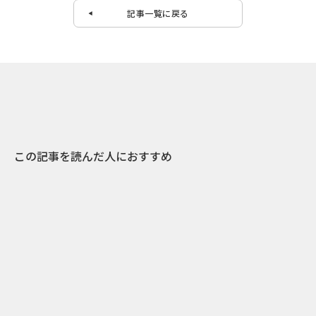
記事一覧に戻る
この記事を読んだ人におすすめ