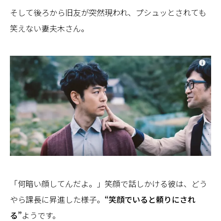
そして後ろから旧友が突然現われ、プシュッとされても
笑えない妻夫木さん。
「何暗い顔してんだよ。」笑顔で話しかける彼は、どう
やら課長に昇進した様子。
“笑顔でいると頼りにされ
る”
ようです。