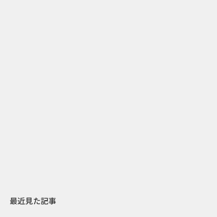
2
2026.07.31
2026.07.29
日本上陸30周年を地域の未来へ
AIモデルが「
スターバックスが3県から始める
登場 伝統I
地元共創PR
わせた広告事
最近見た記事