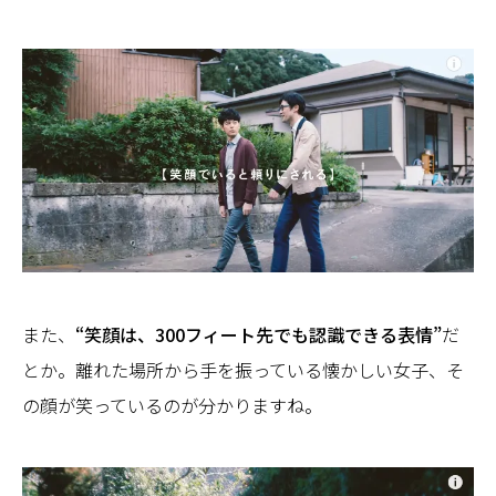
また、
“笑顔は、300フィート先でも認識できる表情”
だ
とか。離れた場所から手を振っている懐かしい女子、そ
の顔が笑っているのが分かりますね。