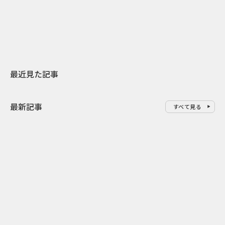
スターバックスが3県から始める
登場 伝統I
地元共創PR
わせた広告事
最近見た記事
最新記事
すべて見る
0