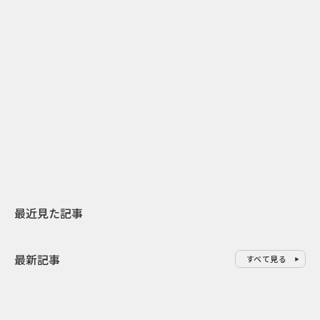
2
2026.07.31
2026.07.29
日本上陸30周年を地域の未来へ
AIモデルが「
スターバックスが3県から始める
登場 伝統I
地元共創PR
わせた広告事
最近見た記事
最新記事
すべて見る