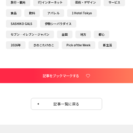
旅行・観光
IT/インターネット
芸術・デザイン
サービス
食品
飲料
アパレル
1 Hotel Tokyo
SASHIKO GALS
伊勢シーパラダイス
セブン‐イレブン・ジャパン
全国
地方
都心
2026年
きのこたけのこ
Pick of the Week
新生活
記事をブックマークする
記事一覧に戻る