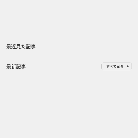
スターバックスが3県から始める
の大刷新 THE
地元共創PR
レラップ新C
最近見た記事
最新記事
すべて見る
0