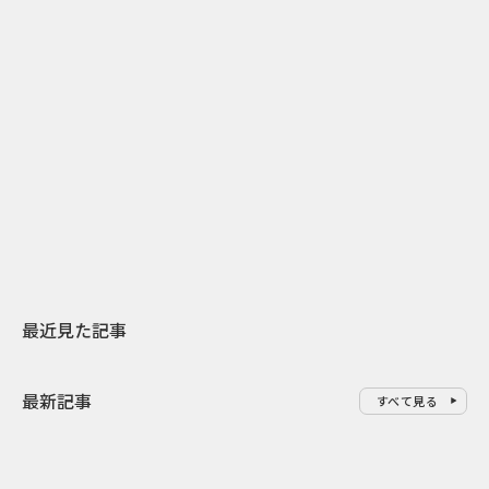
2
2026.07.31
2026.07.30
日本上陸30周年を地域の未来へ
おかっぱから
スターバックスが3県から始める
の大刷新 THE
地元共創PR
レラップ新C
最近見た記事
最新記事
すべて見る