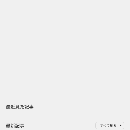
2
2026.07.31
2026.07.29
日本上陸30周年を地域の未来へ
AIモデルが「
スターバックスが3県から始める
登場 伝統I
地元共創PR
わせた広告事
最近見た記事
最新記事
すべて見る