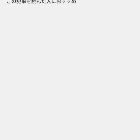
この記事を読んだ人におすすめ
0
2014.12.21
10組のアーティストが、協和発酵キリンの哲学
を音楽で表現。「10 SOUNDS OF LIFE
SCIENCE 」に見る“企業と音楽”のあり方