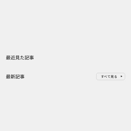
日本上陸30周年を地域の未来へ
AIモデルが「
スターバックスが3県から始める
登場 伝統I
地元共創PR
わせた広告事
最近見た記事
最新記事
すべて見る