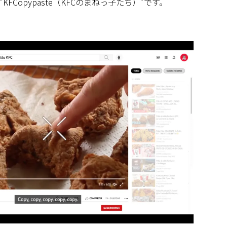
FCopypaste（KFCのまねっ子たち）”です。