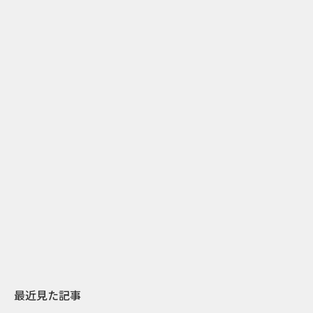
2
2026.07.31
2026.07.29
日本上陸30周年を地域の未来へ
AIモデルが「
スターバックスが3県から始める
登場 伝統I
地元共創PR
わせた広告事
最近見た記事