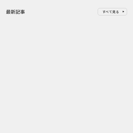
最新記事
すべて見る
0
2026.08.06
2026.08.06
サンリオが8月7日を“ハナマルデ
似合うかわか
ー”に制定 記念日に企業価値を
先回り mevu
広げるブランド施策
店前体験