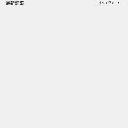
最新記事
すべて見る
0
2026.08.07
2026.08.07
ゲームの新エリアが横浜に出
「試乗」の常
現！『ぽこ あ ポケモン』みなと
体験型マーケ
みらいジャック