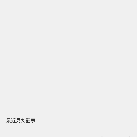
2
2026.07.31
2026.07.29
日本上陸30周年を地域の未来へ
AIモデルが「
スターバックスが3県から始める
登場 伝統I
地元共創PR
わせた広告事
最近見た記事