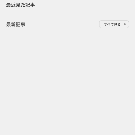
最近見た記事
最新記事
すべて見る
0
2026.08.09
2026.08.08
「水の先をつくれ」インフラを
令和8年8月8
支える会社が水の日に掲げたブ
限りの祭に 
ランド広告
掛ける科学と