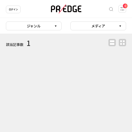
0
ログイン
ジャンル
メディア
1
該当記事数