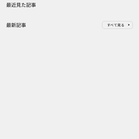
最近見た記事
最新記事
すべて見る
0
2026.08.06
2026.08.06
配って終わらせない とくし丸×
バーガーをコ
ビスコの実売につなげるサンプ
クドナルドが
リング
ンチ需要”